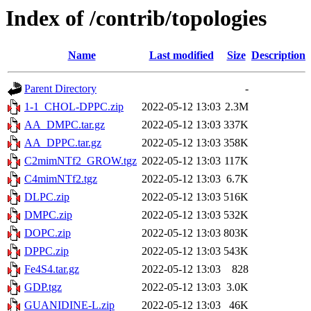
Index of /contrib/topologies
Name
Last modified
Size
Description
Parent Directory
-
1-1_CHOL-DPPC.zip
2022-05-12 13:03
2.3M
AA_DMPC.tar.gz
2022-05-12 13:03
337K
AA_DPPC.tar.gz
2022-05-12 13:03
358K
C2mimNTf2_GROW.tgz
2022-05-12 13:03
117K
C4mimNTf2.tgz
2022-05-12 13:03
6.7K
DLPC.zip
2022-05-12 13:03
516K
DMPC.zip
2022-05-12 13:03
532K
DOPC.zip
2022-05-12 13:03
803K
DPPC.zip
2022-05-12 13:03
543K
Fe4S4.tar.gz
2022-05-12 13:03
828
GDP.tgz
2022-05-12 13:03
3.0K
GUANIDINE-L.zip
2022-05-12 13:03
46K